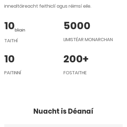
innealtóireacht feithiclí agus réimsí eile.
10
5000
bliain
LIMISTÉAR MONARCHAN
TAITHÍ
10
200
+
PAITINNÍ
FOSTAITHE
Nuacht is Déanaí