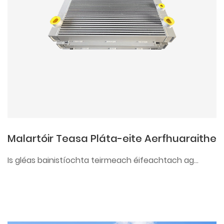
Malartóir Teasa Pláta-eite Aerfhuaraithe
Is gléas bainistíochta teirmeach éifeachtach ag...