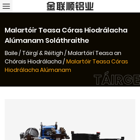
Malartóir Teasa Córas Hiodrálacha
Alúmanam Soláthraithe
Baile
/
Táirgí & Réitigh
/
Malartóirí Teasa an
Chórais Hiodrálacha
/
Malartóir Teasa Córas
Hiodrálacha Alúmanam
TÁIRGE