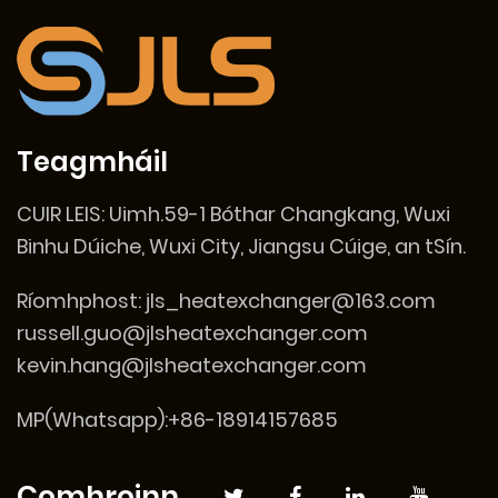
Teagmháil
CUIR LEIS:
Uimh.59-1 Bóthar Changkang, Wuxi
Binhu Dúiche, Wuxi City, Jiangsu Cúige, an tSín.
Ríomhphost:
jls_heatexchanger@163.com
russell.guo@jlsheatexchanger.com
kevin.hang@jlsheatexchanger.com
MP(Whatsapp):+86-18914157685
Comhroinn