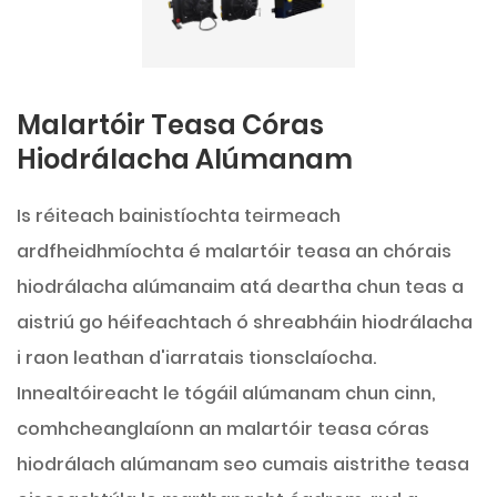
Malartóir Teasa Córas
Hiodrálacha Alúmanam
Is réiteach bainistíochta teirmeach
ardfheidhmíochta é malartóir teasa an chórais
hiodrálacha alúmanaim atá deartha chun teas a
aistriú go héifeachtach ó shreabháin hiodrálacha
i raon leathan d'iarratais tionsclaíocha.
Innealtóireacht le tógáil alúmanam chun cinn,
comhcheanglaíonn an malartóir teasa córas
hiodrálach alúmanam seo cumais aistrithe teasa