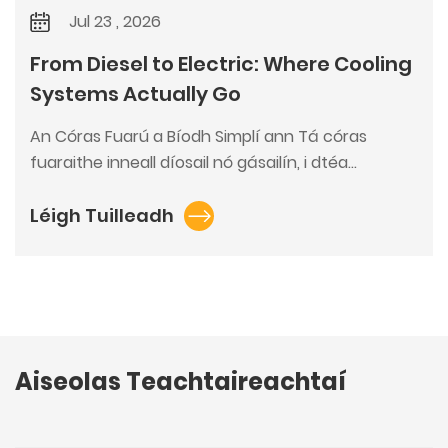
Jul 23 , 2026
From Diesel to Electric: Where Cooling
Systems Actually Go
An Córas Fuarú a Bíodh Simplí ann Tá córas
fuaraithe inneall díosail nó gásailín, i dtéa...
Léigh Tuilleadh
Aiseolas Teachtaireachtaí