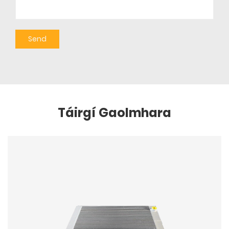
Táirgí Gaolmhara