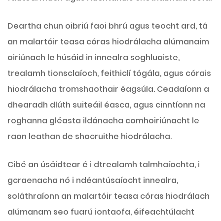
Deartha chun oibriú faoi bhrú agus teocht ard, tá
an malartóir teasa córas hiodrálacha alúmanaim
oiriúnach le húsáid in innealra soghluaiste,
trealamh tionsclaíoch, feithiclí tógála, agus córais
hiodrálacha tromshaothair éagsúla. Ceadaíonn a
dhearadh dlúth suiteáil éasca, agus cinntíonn na
roghanna gléasta ildánacha comhoiriúnacht le
raon leathan de shocruithe hiodrálacha.
Cibé an úsáidtear é i dtrealamh talmhaíochta, i
gcraenacha nó i ndéantúsaíocht innealra,
soláthraíonn an malartóir teasa córas hiodrálach
alúmanam seo fuarú iontaofa, éifeachtúlacht