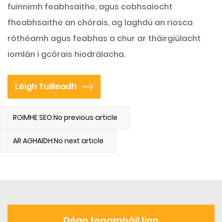
fuinnimh feabhsaithe, agus cobhsaíocht
fheabhsaithe an chórais, ag laghdú an riosca
róthéamh agus feabhas a chur ar tháirgiúlacht
iomlán i gcórais hiodrálacha.
Léigh Tuilleadh
ROIMHE SEO:No previous article
AR AGHAIDH:No next article
Déan teagmháil linn