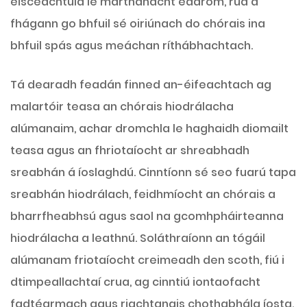
eisceachtúla le marthanacht éadrom, rud a
fhágann go bhfuil sé oiriúnach do chórais ina
bhfuil spás agus meáchan ríthábhachtach.
Tá dearadh feadán finned an-éifeachtach ag
malartóir teasa an chórais hiodrálacha
alúmanaim, achar dromchla le haghaidh diomailt
teasa agus an fhriotaíocht ar shreabhadh
sreabhán á íoslaghdú. Cinntíonn sé seo fuarú tapa
sreabhán hiodrálach, feidhmíocht an chórais a
bharrfheabhsú agus saol na gcomhpháirteanna
hiodrálacha a leathnú. Soláthraíonn an tógáil
alúmanam friotaíocht creimeadh den scoth, fiú i
dtimpeallachtaí crua, ag cinntiú iontaofacht
fadtéarmach agus riachtanais chothabhála íosta.