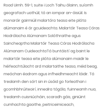
Road Uimh. 59-1, suite i Loch Taihu álainn, suíomh
geografach uathúil, tá an iompar an-áisiúil. Is
monaróir gairmiúil malartóra teasa eite pláta
alúmanaim é ár gcuideachta.
Malartóir Teasa Córas
Hiodrálacha Alúmanam Soláthraithe
agus
Saincheaptha Malartóir Teasa Córas Hiodrálacha
Alúmanam Cuideachta
Tá buntáistí ag baint le
malartóir teasa eite pláta alúmanaim maidir le
héifeachtúlacht ard malartaithe teasa, méid beag,
meáchan éadrom agus infheidhmeacht láidir. Tá
trealamh den sórt sin in úsáid go forleathan i
gcomhbhrúiteoirí, innealra tógála, fuinneamh nua,
trealamh cuisniúcháin, scaradh gáis, giniúint
cumhachta gaoithe, peitriceimiceach,