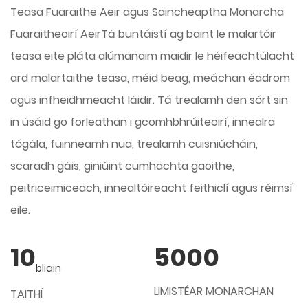
Teasa Fuaraithe Aeir
agus
Saincheaptha Monarcha
Fuaraitheoirí Aeir
Tá buntáistí ag baint le malartóir
teasa eite pláta alúmanaim maidir le héifeachtúlacht
ard malartaithe teasa, méid beag, meáchan éadrom
agus infheidhmeacht láidir. Tá trealamh den sórt sin
in úsáid go forleathan i gcomhbhrúiteoirí, innealra
tógála, fuinneamh nua, trealamh cuisniúcháin,
scaradh gáis, giniúint cumhachta gaoithe,
peitriceimiceach, innealtóireacht feithiclí agus réimsí
eile.
10
5000
bliain
LIMISTÉAR MONARCHAN
TAITHÍ