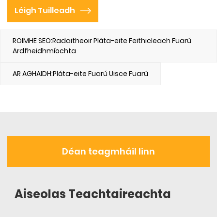
Léigh Tuilleadh
ROIMHE SEO:Radaitheoir Pláta-eite Feithicleach Fuarú
Ardfheidhmíochta
AR AGHAIDH:Pláta-eite Fuarú Uisce Fuarú
Déan teagmháil linn
Aiseolas Teachtaireachta