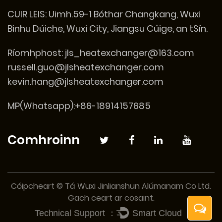
CUIR LEIS:
Uimh.59-1 Bóthar Changkang, Wuxi
Binhu Dúiche, Wuxi City, Jiangsu Cúige, an tSín.
Ríomhphost:
jls_heatexchanger@163.com
russell.guo@jlsheatexchanger.com
kevin.hang@jlsheatexchanger.com
MP(Whatsapp):+86-18914157685
Comhroinn
Cóipcheart © Tá Wuxi Jinlianshun Alúmanam Co Ltd.
Gach ceart ar cosaint.