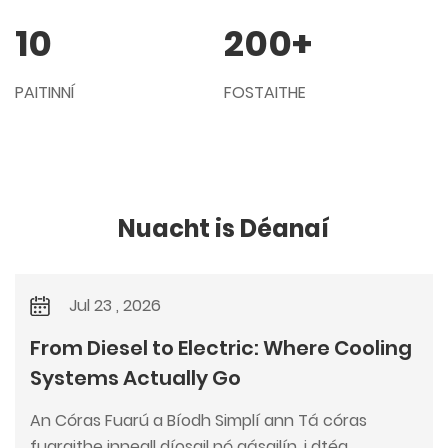
10
200
+
PAITINNÍ
FOSTAITHE
Nuacht is Déanaí
Jul 23 , 2026
From Diesel to Electric: Where Cooling
Systems Actually Go
An Córas Fuarú a Bíodh Simplí ann Tá córas
fuaraithe inneall díosail nó gásailín, i dtéa...