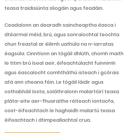
teasa traidisiúnta sliogáin agus feadáin.
Ceadaíonn an dearadh saincheaptha éasca i
dtéarmaí méid, brú, agus sonraíochtaí teochta
chun freastal ar éilimh uathúla na n-iarratas
éagsúla. Cinntíonn an tógáil dhlúth, chomh maith
le titim brú íseal aeir, éifeachtúlacht fuinnimh
agus éascaíocht comhtháthú isteach i gcórais
atá ann cheana féin. Le tógáil láidir agus
cothabháil íosta, soláthraíonn malartóirí teasa
pláta-eite aer-fhuaraithe réiteach iontaofa,
cost-éifeachtach le haghaidh malartú teasa
éifeachtach i dtimpeallachtaí crua.