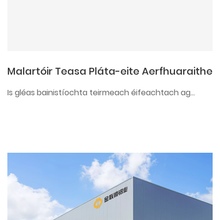
Malartóir Teasa Pláta-eite Aerfhuaraithe
Is gléas bainistíochta teirmeach éifeachtach ag...