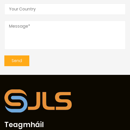
Teagmháil