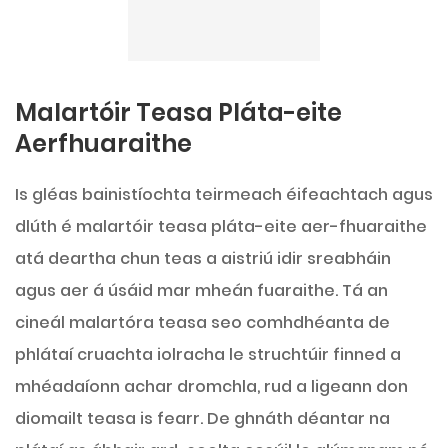
Malartóir Teasa Pláta-eite
Aerfhuaraithe
Is gléas bainistíochta teirmeach éifeachtach agus
dlúth é malartóir teasa pláta-eite aer-fhuaraithe
atá deartha chun teas a aistriú idir sreabháin
agus aer á úsáid mar mheán fuaraithe. Tá an
cineál malartóra teasa seo comhdhéanta de
phlátaí cruachta iolracha le struchtúir finned a
mhéadaíonn achar dromchla, rud a ligeann don
diomailt teasa is fearr. De ghnáth déantar na