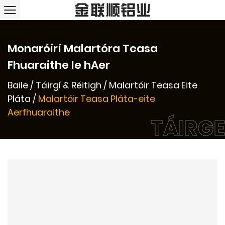
Monaróirí Malartóra Teasa
Fhuaraithe le hAer
Baile
/
Táirgí & Réitigh
/
Malartóir Teasa Eite
Pláta
/
Malartóir Teasa Pláta-eite
Aerfhuaraithe
TÁIRGE