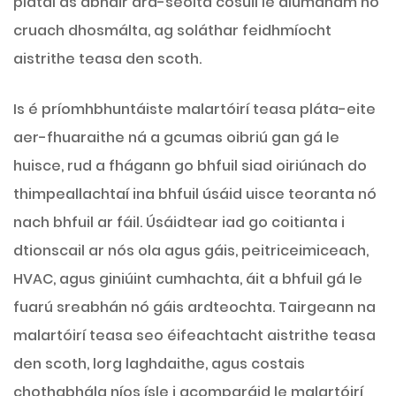
plátaí as ábhair ard-seolta cosúil le alúmanam nó
cruach dhosmálta, ag soláthar feidhmíocht
aistrithe teasa den scoth.
Is é príomhbhuntáiste malartóirí teasa pláta-eite
aer-fhuaraithe ná a gcumas oibriú gan gá le
huisce, rud a fhágann go bhfuil siad oiriúnach do
thimpeallachtaí ina bhfuil úsáid uisce teoranta nó
nach bhfuil ar fáil. Úsáidtear iad go coitianta i
dtionscail ar nós ola agus gáis, peitriceimiceach,
HVAC, agus giniúint cumhachta, áit a bhfuil gá le
fuarú sreabhán nó gáis ardteochta. Tairgeann na
malartóirí teasa seo éifeachtacht aistrithe teasa
den scoth, lorg laghdaithe, agus costais
chothabhála níos ísle i gcomparáid le malartóirí