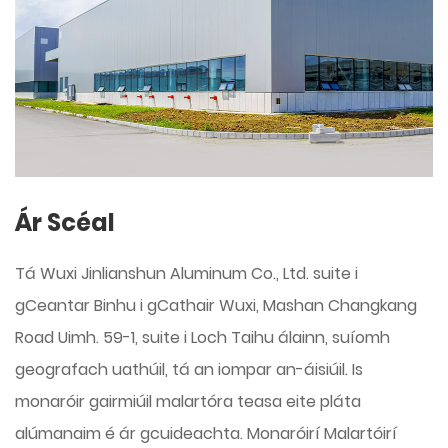
Ár Scéal
Tá Wuxi Jinlianshun Aluminum Co., Ltd. suite i
gCeantar Binhu i gCathair Wuxi, Mashan Changkang
Road Uimh. 59-1, suite i Loch Taihu álainn, suíomh
geografach uathúil, tá an iompar an-áisiúil. Is
monaróir gairmiúil malartóra teasa eite pláta
alúmanaim é ár gcuideachta.
Monaróirí Malartóirí