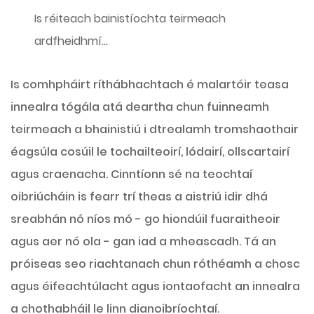
Is réiteach bainistíochta teirmeach
ardfheidhmí...
Is comhpháirt ríthábhachtach é malartóir teasa
innealra tógála atá deartha chun fuinneamh
teirmeach a bhainistiú i dtrealamh tromshaothair
éagsúla cosúil le tochailteoirí, lódairí, ollscartairí
agus craenacha. Cinntíonn sé na teochtaí
oibriúcháin is fearr trí theas a aistriú idir dhá
sreabhán nó níos mó - go hiondúil fuaraitheoir
agus aer nó ola - gan iad a mheascadh. Tá an
próiseas seo riachtanach chun róthéamh a chosc
agus éifeachtúlacht agus iontaofacht an innealra
a chothabháil le linn dianoibríochtaí.