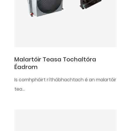
Malartóir Teasa Tochaltóra
Éadrom
Is comhpháirt ríthábhachtach é an malartóir
tea...