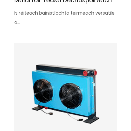
Malartóir Teasa Déchuspóireach
Is réiteach bainistíochta teirmeach versatile
a...