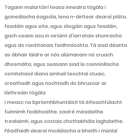
Tagann malartóirí teasa innealra tógála i
gcineálacha éagsúla, lena n-áirítear dearaí pláta,
feadáin agus eite, agus sliogáin agus feadáin,
gach ceann acu in oiriúint d'iarratais shonracha
agus do riachtanais feidhmíochta. Tá siad déanta
as ábhair láidre ar nós alúmanam nó cruach
dhosmálta, agus seasann siad le coinníollacha
comhshaoil ​​diana amhail teochtaí stuaic,
creathadh agus nochtadh do bhruscar ar
láithreáin tógála.
I measc na bpríomhbhuntáistí tá éifeachtúlacht
fuinnimh feabhsaithe, saolré méadaithe
trealaimh, agus costais chothabhála laghdaithe.
Féadfaidh dearaí modúlacha a bheith i múnlaí