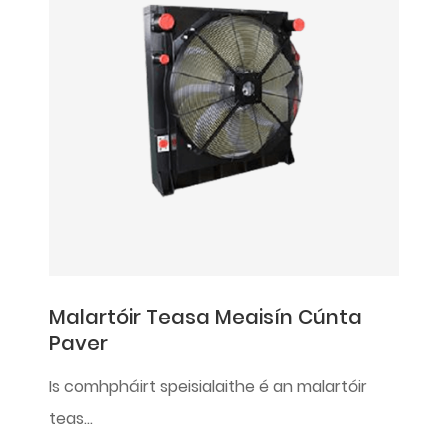
Malartóir Teasa Meaisín Cúnta
Paver
Is comhpháirt speisialaithe é an malartóir
teas...