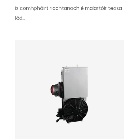
Is comhpháirt riachtanach é malartóir teasa
lód...