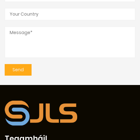
Teagmháil