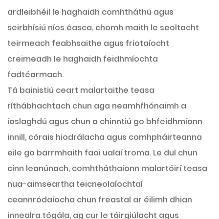
ardleibhéil le haghaidh comhtháthú agus
seirbhísiú níos éasca, chomh maith le seoltacht
teirmeach feabhsaithe agus friotaíocht
creimeadh le haghaidh feidhmíochta
fadtéarmach.
Tá bainistiú ceart malartaithe teasa
ríthábhachtach chun aga neamhfhónaimh a
íoslaghdú agus chun a chinntiú go bhfeidhmíonn
innill, córais hiodrálacha agus comhpháirteanna
eile go barrmhaith faoi ualaí troma. Le dul chun
cinn leanúnach, comhtháthaíonn malartóirí teasa
nua-aimseartha teicneolaíochtaí
ceannródaíocha chun freastal ar éilimh dhian
innealra tógála, ag cur le táirgiúlacht agus