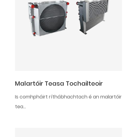
Malartóir Teasa Tochailteoir
Is comhpháirt ríthábhachtach é an malartóir
tea...