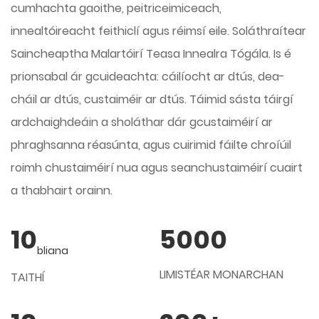
cumhachta gaoithe, peitriceimiceach,
innealtóireacht feithiclí agus réimsí eile. Soláthraítear
Saincheaptha Malartóirí Teasa Innealra Tógála
. Is é
prionsabal ár gcuideachta: cáilíocht ar dtús, dea-
cháil ar dtús, custaiméir ar dtús. Táimid sásta táirgí
ardchaighdeáin a sholáthar dár gcustaiméirí ar
phraghsanna réasúnta, agus cuirimid fáilte chroíúil
roimh chustaiméirí nua agus seanchustaiméirí cuairt
a thabhairt orainn.
10
5000
bliana
LIMISTÉAR MONARCHAN
TAITHÍ