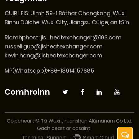
CUIR LEIS:
Uimh.59-1 Bóthar Changkang, Wuxi
Binhu Dúiche, Wuxi City, Jiangsu Cúige, an tSín.
Ríomhphost:
jls_heatexchanger@163.com
russell.guo@jlsheatexchanger.com
kevin.hang@jlsheatexchanger.com
MP(Whatsapp):+86-18914157685
Comhroinn
Cóipcheart © Tá Wuxi Jinlianshun Alúmanam Co Ltd.
Gach ceart ar cosaint.