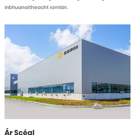
inbhuanaitheacht iomlán.
Ár Scéal