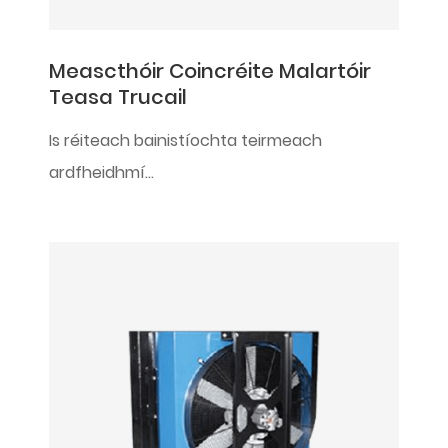
Meascthóir Coincréite Malartóir
Teasa Trucail
Is réiteach bainistíochta teirmeach
ardfheidhmí...