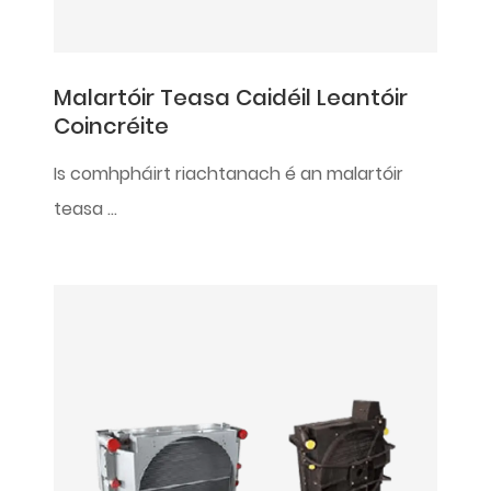
Malartóir Teasa Caidéil Leantóir
Coincréite
Is comhpháirt riachtanach é an malartóir
teasa ...