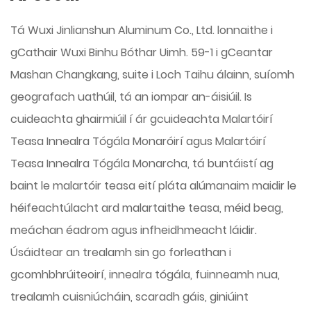
Tá Wuxi Jinlianshun Aluminum Co., Ltd. lonnaithe i
gCathair Wuxi Binhu Bóthar Uimh. 59-1 i gCeantar
Mashan Changkang, suite i Loch Taihu álainn, suíomh
geografach uathúil, tá an iompar an-áisiúil. Is
cuideachta ghairmiúil í ár gcuideachta
Malartóirí
Teasa Innealra Tógála Monaróirí
agus
Malartóirí
Teasa Innealra Tógála Monarcha
, tá buntáistí ag
baint le malartóir teasa eití pláta alúmanaim maidir le
héifeachtúlacht ard malartaithe teasa, méid beag,
meáchan éadrom agus infheidhmeacht láidir.
Úsáidtear an trealamh sin go forleathan i
gcomhbhrúiteoirí, innealra tógála, fuinneamh nua,
trealamh cuisniúcháin, scaradh gáis, giniúint