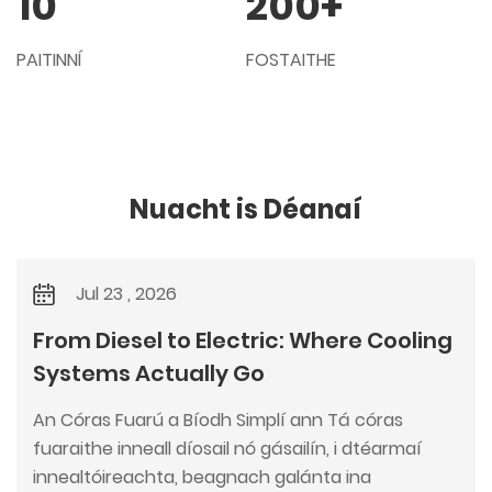
10
200
+
PAITINNÍ
FOSTAITHE
Nuacht is Déanaí
Jul 23 , 2026
From Diesel to Electric: Where Cooling
Systems Actually Go
An Córas Fuarú a Bíodh Simplí ann Tá córas
fuaraithe inneall díosail nó gásailín, i dtéarmaí
innealtóireachta, beagnach galánta ina